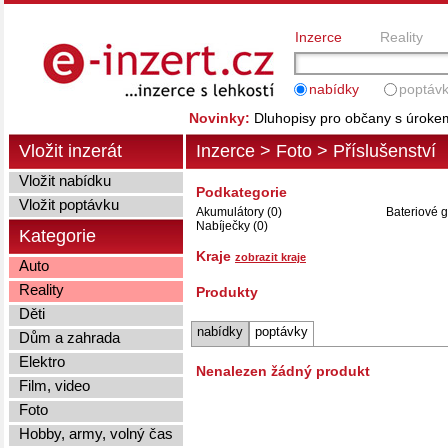
Inzerce
Reality
nabídky
poptáv
Novinky:
Dluhopisy pro občany s úrok
Vložit inzerát
Inzerce
>
Foto
>
Příslušenství
Vložit nabídku
Podkategorie
Vložit poptávku
Akumulátory (0)
Bateriové g
Nabíječky (0)
Kategorie
Kraje
zobrazit kraje
Auto
Reality
Produkty
Děti
nabídky
poptávky
Dům a zahrada
Elektro
Nenalezen žádný produkt
Film, video
Foto
Hobby, army, volný čas