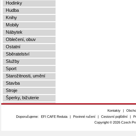
Hodinky
Hudba
Knihy
Mobily
Nábytek
Oblečení, obuv
Ostatní
Sběratelství
Služby
Sport
Starožitnosti, umění
Stavba
Stroje
Šperky, bižuterie
Vstupenky
Kontakty
|
Obcho
Výpočetní technika
Doporučujeme:
EFI CAFE Reduta
|
Povinné ručení
|
Cestovní pojištění
|
P
Zvířata
Copyright © 2026 Czech Pro