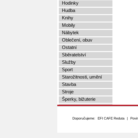
Hodinky
Hudba
Knihy
Mobily
Nábytek
Oblečení, obuv
Ostatní
Sběratelství
Služby
Sport
Starožitnosti, umění
Stavba
Stroje
Šperky, bižuterie
Vstupenky
Výpočetní technika
Doporučujeme:
EFI CAFE Reduta
|
Povi
Zvířata