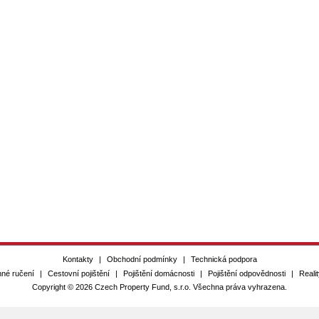
Kontakty
|
Obchodní podmínky
|
Technická podpora
nné ručení
|
Cestovní pojištění
|
Pojištění domácnosti
|
Pojištění odpovědnosti
|
Realit
Copyright © 2026 Czech Property Fund, s.r.o. Všechna práva vyhrazena.