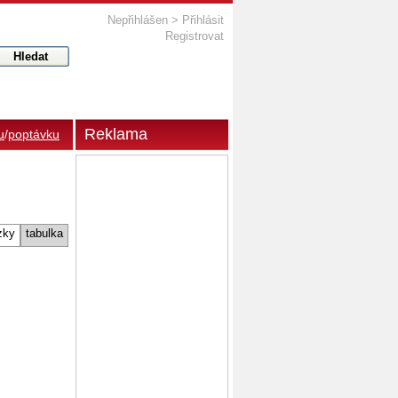
Nepřihlášen >
Přihlásit
Registrovat
Reklama
u
/
poptávku
zky
tabulka