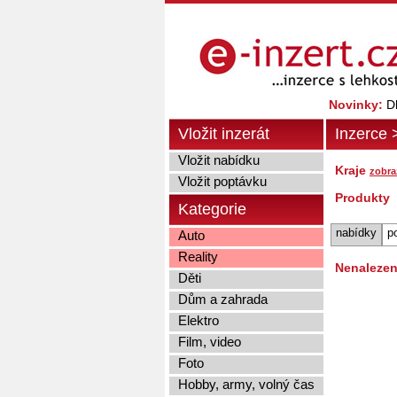
Novinky:
Dl
Vložit inzerát
Inzerce
Vložit nabídku
Kraje
zobraz
Vložit poptávku
Produkty
Kategorie
nabídky
p
Auto
Reality
Nenalezen
Děti
Dům a zahrada
Elektro
Film, video
Foto
Hobby, army, volný čas