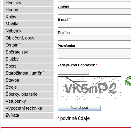
Hodinky
Jméno
Hudba
Knihy
E-mail
*
Mobily
Nábytek
Telefon
Oblečení, obuv
Ostatní
Poznámka
Sběratelství
Služby
Zadejte kod z obrazku:
*
Sport
Starožitnosti, umění
Stavba
Stroje
Šperky, bižuterie
Vstupenky
Výpočetní technika
Zvířata
*
povinné údaje