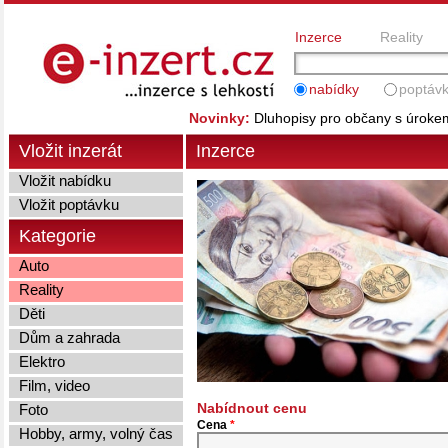
Inzerce
Reality
nabídky
poptáv
Novinky:
Dluhopisy pro občany s úrok
Vložit inzerát
Inzerce
Vložit nabídku
Vložit poptávku
Kategorie
Auto
Reality
Děti
Dům a zahrada
Elektro
Film, video
Nabídnout cenu
Foto
Cena
*
Hobby, army, volný čas