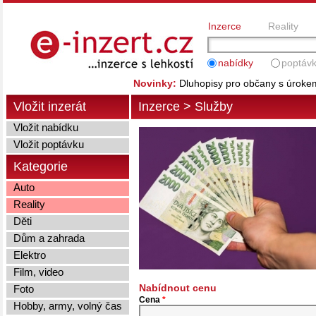
Inzerce
Reality
nabídky
poptáv
Novinky:
Dluhopisy pro občany s úrok
Vložit inzerát
Inzerce
>
Služby
Vložit nabídku
Vložit poptávku
Kategorie
Auto
Reality
Děti
Dům a zahrada
Elektro
Film, video
Nabídnout cenu
Foto
Cena
*
Hobby, army, volný čas