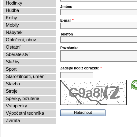
Hodinky
Jméno
Hudba
Knihy
E-mail
*
Mobily
Nábytek
Telefon
Oblečení, obuv
Ostatní
Poznámka
Sběratelství
Služby
Zadejte kod z obrazku:
*
Sport
Starožitnosti, umění
Stavba
Stroje
Šperky, bižuterie
Vstupenky
Výpočetní technika
Zvířata