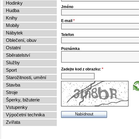
Hodinky
Jméno
Hudba
Knihy
E-mail
*
Mobily
Nábytek
Telefon
Oblečení, obuv
Ostatní
Poznámka
Sběratelství
Služby
Zadejte kod z obrazku:
*
Sport
Starožitnosti, umění
Stavba
Stroje
Šperky, bižuterie
Vstupenky
Výpočetní technika
Zvířata