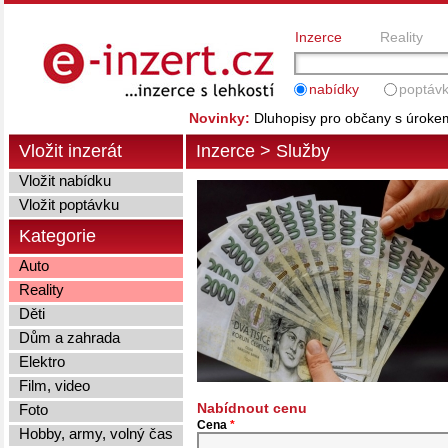
Inzerce
Reality
nabídky
poptáv
Novinky:
Dluhopisy pro občany s úrok
Vložit inzerát
Inzerce
>
Služby
Vložit nabídku
Vložit poptávku
Kategorie
Auto
Reality
Děti
Dům a zahrada
Elektro
Film, video
Nabídnout cenu
Foto
Cena
*
Hobby, army, volný čas