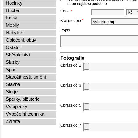
Hodinky
nebo nejbližší podobné.
Hudba
Cena
*
Knihy
Kraj prodeje
*
Mobily
Popis
Nábytek
Oblečení, obuv
Ostatní
Sběratelství
Fotografie
Služby
Obrázek č. 1
Sport
Starožitnosti, umění
Stavba
Obrázek č. 3
Stroje
Šperky, bižuterie
Obrázek č. 5
Vstupenky
Výpočetní technika
Zvířata
Obrázek č. 7