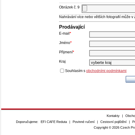
Obrázek č. 9
Nahrávání více nebo větších fotografií může v zá
Prodávající
E-mail
*
Jméno
*
Přijmení
*
Kraj
Souhlasím s
obchodními podmínkami
Kontakty
|
Obcho
Doporučujeme:
EFI CAFE Reduta
|
Povinné ručení
|
Cestovní pojištění
|
P
Copyright © 2026 Czech Pro