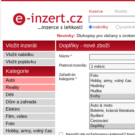
Inzerce
Reality
nabídky
poptáv
Novinky:
Dluhopisy pro občany s úrok
Vložit inzerát
Doplňky - nové zboží
Vložit nabídku
Název
*
Vložit poptávku
Platnost inzerátu
Kategorie
Zařadit do
kategorie
*
Auto
Reality
Děti
Dům a zahrada
Elektro
Film, video
Foto
Hobby, army, volný čas
Nenašli jste požadovanou kategorii? Navrhn