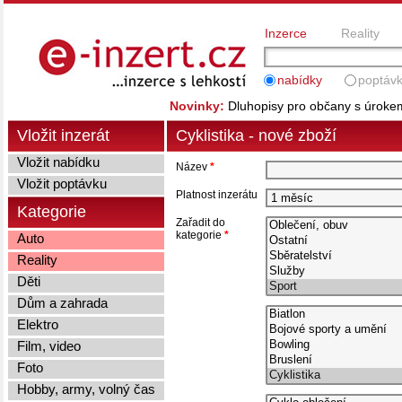
Inzerce
Reality
nabídky
poptáv
Novinky:
Dluhopisy pro občany s úrok
Vložit inzerát
Cyklistika - nové zboží
Vložit nabídku
Název
*
Vložit poptávku
Platnost inzerátu
Kategorie
Zařadit do
kategorie
*
Auto
Reality
Děti
Dům a zahrada
Elektro
Film, video
Foto
Hobby, army, volný čas