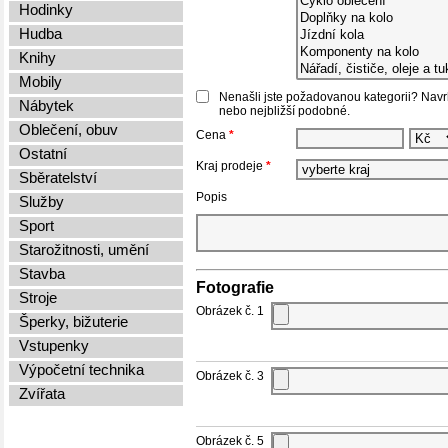
Hodinky
Hudba
Knihy
Mobily
Nenašli jste požadovanou kategorii? Navrhn
Nábytek
nebo nejbližší podobné.
Oblečení, obuv
Cena
*
Ostatní
Kraj prodeje
*
Sběratelství
Popis
Služby
Sport
Starožitnosti, umění
Stavba
Fotografie
Stroje
Obrázek č. 1
Šperky, bižuterie
Vstupenky
Výpočetní technika
Obrázek č. 3
Zvířata
Obrázek č. 5