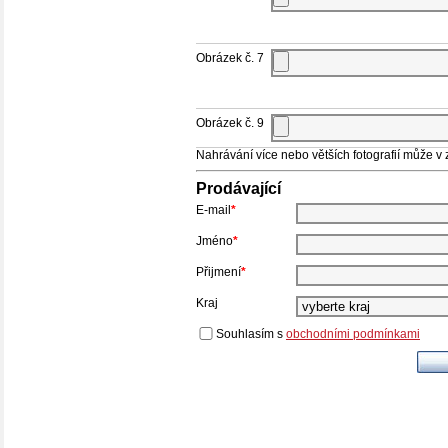
Obrázek č. 7
Obrázek č. 9
Nahrávání více nebo větších fotografií může v zá
Prodávající
E-mail
*
Jméno
*
Přijmení
*
Kraj
Souhlasím s
obchodními podmínkami